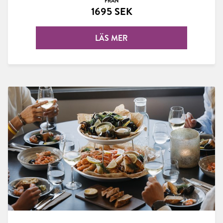
FRÅN
1695 SEK
LÄS MER