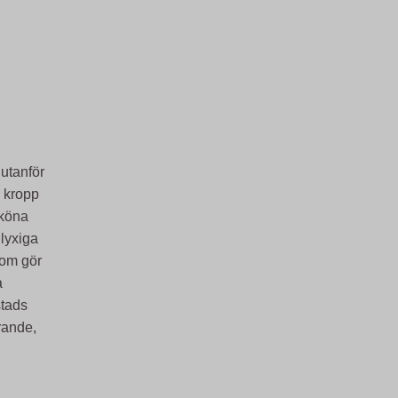
utanför
e kropp
sköna
lyxiga
som gör
a
stads
irande,