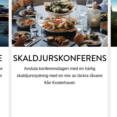
E
SKALDJURSKONFERENS
de
Avsluta konferensdagen med en härlig
m
skaldjursnjutning med en mix av läckra råvaror
från Kosterhavet.