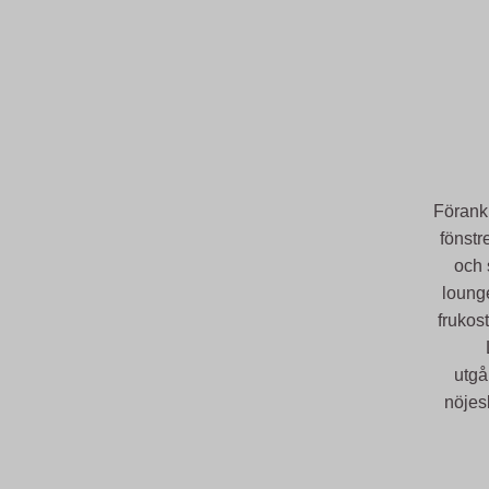
Förank
fönstr
och 
loung
frukos
utgå
nöjesl