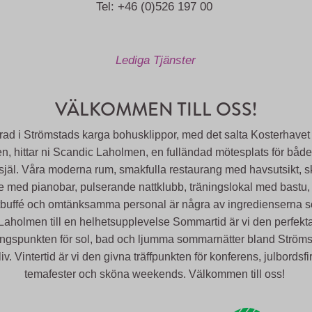
Tel: +46 (0)526 197 00
Lediga Tjänster
VÄLKOMMEN TILL OSS!
rad i Strömstads karga bohusklippor, med det salta Kosterhavet 
en, hittar ni Scandic Laholmen, en fulländad mötesplats för båd
själ. Våra moderna rum, smakfulla restaurang med havsutsikt, 
e med pianobar, pulserande nattklubb, träningslokal med bastu, 
tbuffé och omtänksamma personal är några av ingredienserna 
Laholmen till en helhetsupplevelse Sommartid är vi den perfekt
ngspunkten för sol, bad och ljumma sommarnätter bland Ström
iv. Vintertid är vi den givna träffpunkten för konferens, julbordsf
temafester och sköna weekends. Välkommen till oss!