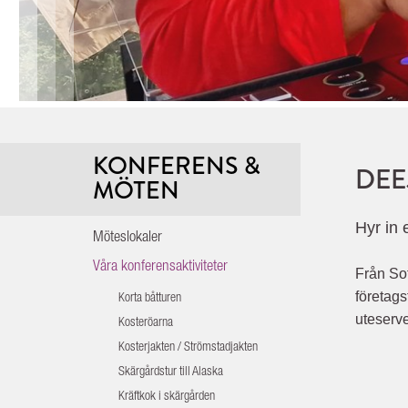
KONFERENS &
DEE
MÖTEN
Hyr in 
Möteslokaler
Våra konferensaktiviteter
Från Sof
företags
Korta båtturen
uteserv
Kosteröarna
Kosterjakten / Strömstadjakten
Skärgårdstur till Alaska
Kräftkok i skärgården