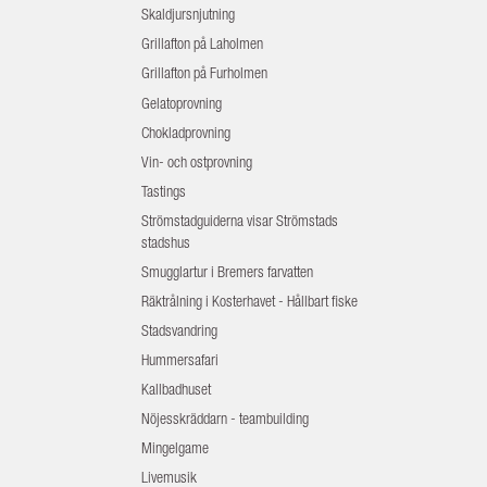
Skaldjursnjutning
Grillafton på Laholmen
Grillafton på Furholmen
Gelatoprovning
Chokladprovning
Vin- och ostprovning
Tastings
Strömstadguiderna visar Strömstads
stadshus
Smugglartur i Bremers farvatten
Räktrålning i Kosterhavet - Hållbart fiske
Stadsvandring
Hummersafari
Kallbadhuset
Nöjesskräddarn - teambuilding
Mingelgame
Livemusik