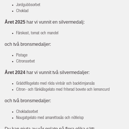
Jordgubbsorbet
Choklad
Året 2025
har vi vunnit en silvermedalj:
Färskost, tomat och mandel
och två bronsmedaljer:
Pistage
Citronsorbet
Året 2024
har vi vunnit två silvermedaljer:
Gräddfilsgelato med röda vinbär och backtimjansås
Citron- och fänkålsgelato med friterad bovete och lemoncurd
och två bronsmedaljer:
Chokladsorbet
Nougatgelato med amarettosås och nötkrisp
Du kan njuta av vår gelato på flera olika sätt: