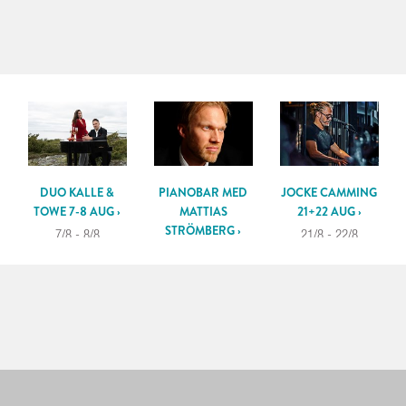
DUO KALLE &
PIANOBAR MED
JOCKE CAMMING
TOWE 7-8 AUG ›
MATTIAS
21+22 AUG ›
STRÖMBERG ›
7/8 - 8/8
21/8 - 22/8
14/8 - 15/8