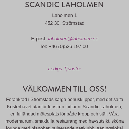
SCANDIC LAHOLMEN
Laholmen 1
452 30, Strömstad
E-post:
laholmen@laholmen.se
Tel: +46 (0)526 197 00
Lediga Tjänster
VÄLKOMMEN TILL OSS!
Förankrad i Strömstads karga bohusklippor, med det salta
Kosterhavet utanför fönstren, hittar ni Scandic Laholmen,
en fulländad mötesplats för både kropp och själ. Våra
moderna rum, smakfulla restaurang med havsutsikt, sköna
lounge med pianobar, pulserande nattklubb, träningslokal