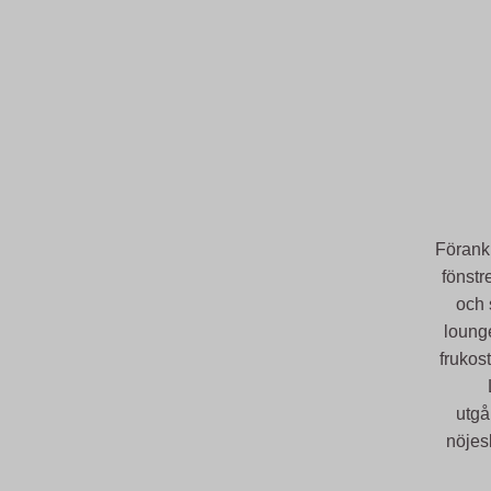
Förank
fönstr
och 
loung
frukos
utgå
nöjesl