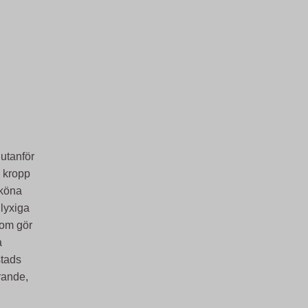
utanför
e kropp
sköna
lyxiga
som gör
a
stads
irande,