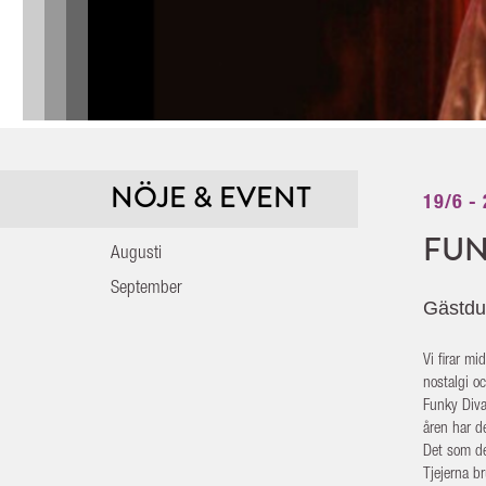
NÖJE & EVENT
19/6 -
FUN
Augusti
September
Gästduo
Vi firar m
nostalgi o
Funky Diva
åren har d
Det som de
Tjejerna b