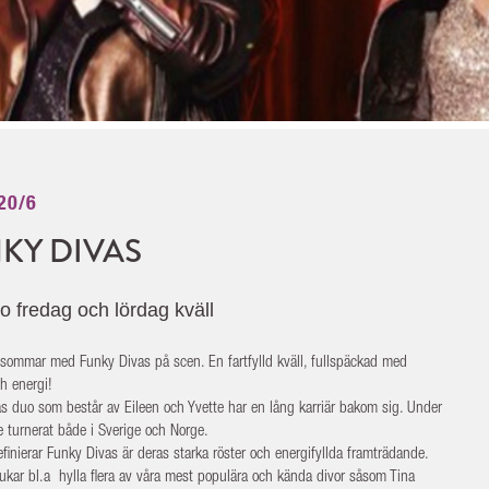
 20/6
KY DIVAS
 fredag och lördag kväll
idsommar med Funky Divas på scen. En fartfylld kväll, fullspäckad med
ch energi!
s duo som består av Eileen och Yvette har en lång karriär bakom sig. Under
e turnerat både i Sverige och Norge.
finierar Funky Divas är deras starka röster och energifyllda framträdande.
rukar bl.a hylla
flera av våra mest populära och kända divor såsom Tina