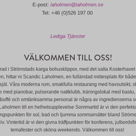
E-post:
laholmen@laholmen.se
Tel: +46 (0)526 197 00
Lediga Tjänster
VÄLKOMMEN TILL OSS!
rad i Strömstads karga bohusklippor, med det salta Kosterhavet 
en, hittar ni Scandic Laholmen, en fulländad mötesplats för båd
själ. Våra moderna rum, smakfulla restaurang med havsutsikt, 
e med pianobar, pulserande nattklubb, träningslokal med bastu, 
tbuffé och omtänksamma personal är några av ingredienserna 
Laholmen till en helhetsupplevelse Sommartid är vi den perfekt
ngspunkten för sol, bad och ljumma sommarnätter bland Ström
iv. Vintertid är vi den givna träffpunkten för konferens, julbordsf
temafester och sköna weekends. Välkommen till oss!