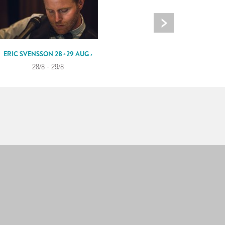
ERIC SVENSSON 28+29 AUG ›
MUSIKQUIZ MED KALLE LÖNN ›
28/8 - 29/8
4/9