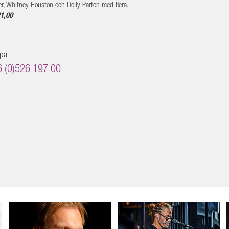
er, Whitney Houston och Dolly Parton med flera.
21,00
 på
6 (0)526 197 00