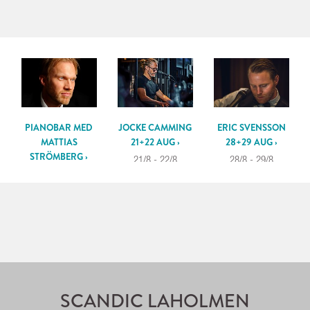
PIANOBAR MED
JOCKE CAMMING
ERIC SVENSSON
MATTIAS
21+22 AUG ›
28+29 AUG ›
STRÖMBERG ›
21/8 - 22/8
28/8 - 29/8
14/8 - 15/8
SCANDIC LAHOLMEN