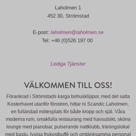
Laholmen 1
452 30, Strömstad
E-post:
laholmen@laholmen.se
Tel: +46 (0)526 197 00
Lediga Tjänster
VÄLKOMMEN TILL OSS!
Förankrad i Strömstads karga bohusklippor, med det salta
Kosterhavet utanför fönstren, hittar ni Scandic Laholmen,
en fulländad mötesplats för både kropp och själ. Våra
moderna rum, smakfulla restaurang med havsutsikt, sköna
lounge med pianobar, pulserande nattklubb, träningslokal
med bastu, lyxiga frukostbuffé och omtänksamma personal