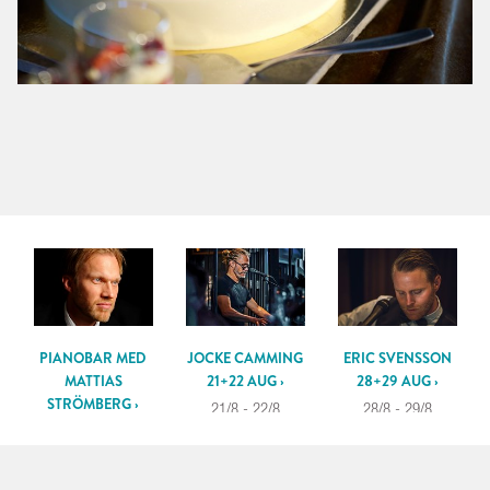
PIANOBAR MED
JOCKE CAMMING
ERIC SVENSSON
MATTIAS
21+22 AUG ›
28+29 AUG ›
STRÖMBERG ›
21/8 - 22/8
28/8 - 29/8
14/8 - 15/8