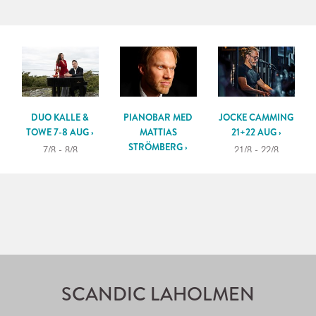
DUO KALLE &
PIANOBAR MED
JOCKE CAMMING
TOWE 7-8 AUG ›
MATTIAS
21+22 AUG ›
STRÖMBERG ›
7/8 - 8/8
21/8 - 22/8
14/8 - 15/8
SCANDIC LAHOLMEN